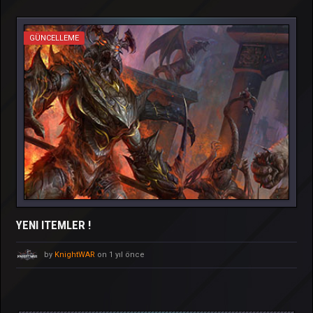
GÜNCELLEME
YENI ITEMLER !
by
KnightWAR
on 1 yıl önce