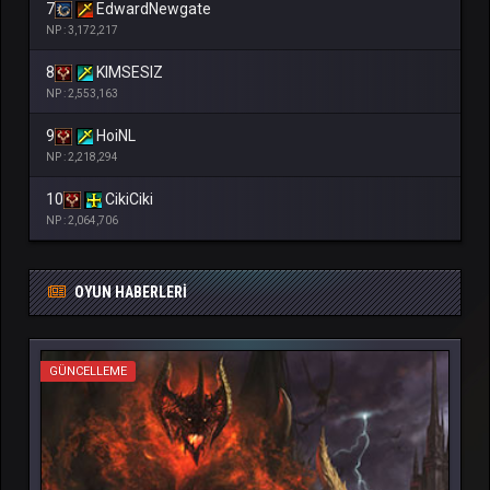
7
EdwardNewgate
NP : 3,172,217
8
KIMSESIZ
NP : 2,553,163
9
HoiNL
NP : 2,218,294
10
CikiCiki
NP : 2,064,706
OYUN HABERLERI
GÜNCELLEME