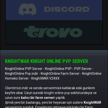
">
">
KNIGHTWAR KNIGHT ONLINE PVP SERVER
KnightOnline PVP Server
-
KnightOnline PVP
-
PVP Server
-
KnightOnline Pvp indir
-
KnightOnline Farm Server
-
KnightOnline
Homeko Server
- KnightWAR V24XX
Clientimizi indir
ve sende serverimize katılarak eski gunlerin
keyfini cıkar. Uzun suredir
knight online pvp
sektörundeyiz ve
uzun sure
kalıcı bir farm server
i yaptık.
Şimdi yeni bir baslangıç, yeni bir heyecan için sizlere
KnightWAR
serverimizi sunduk. Emeğinizin gitmeyeceği kalıcı bir Farm