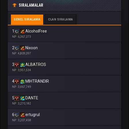
SIRALAMALAR
GENEL SIRALAMA
CLAN SIRALAMA
1
AlcoholFree
NP : 6,367,373
2
Nixoon
NP : 4,809,397
3
ALBATROS
NP : 3,951,534
4
MIHTRANDIR
NP : 3,467,749
5
DANTE
NP : 3,270,182
6
ertugrul
NP : 3,207,458