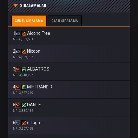
SIRALAMALAR
GENEL SIRALAMA
CLAN SIRALAMA
1
AlcoholFree
NP : 6,361,651
2
Nixoon
NP : 4,809,397
3
ALBATROS
NP : 3,948,497
4
MIHTRANDIR
NP : 3,527,749
5
DANTE
NP : 3,330,182
6
ertugrul
NP : 3,207,458