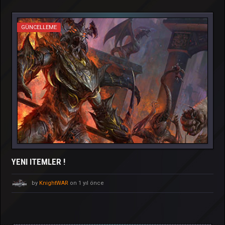
GÜNCELLEME
YENI ITEMLER !
by
KnightWAR
on 1 yıl önce