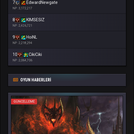
7
EdwardNewgate
NP : 3,172,217
8
KIMSESIZ
NP : 2,426,721
9
HoiNL
NP : 2,218,294
10
CikiCiki
NP : 2,064,706
OYUN HABERLERI
GÜNCELLEME