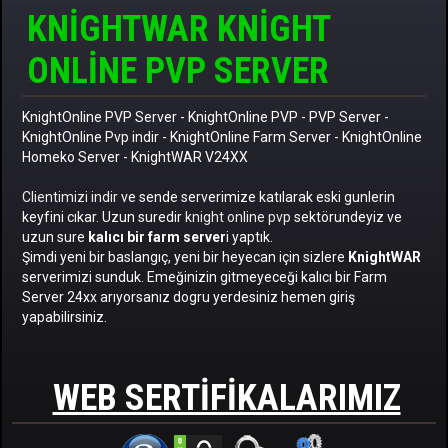
KNIGHTWAR KNIGHT
ONLINE PVP SERVER
KnightOnline PVP Server
-
KnightOnline PVP
-
PVP Server
-
KnightOnline Pvp indir
-
KnightOnline Farm Server
-
KnightOnline
Homeko Server
- KnightWAR V24XX
Clientimizi indir
ve sende serverimize katılarak eski gunlerin
keyfini cıkar. Uzun suredir
knight online pvp
sektörundeyiz ve
uzun sure
kalıcı bir farm server
i yaptık.
Şimdi yeni bir baslangıç, yeni bir heyecan için sizlere
KnightWAR
serverimizi sunduk. Emeğinizin gitmeyeceği kalıcı bir Farm
Server 24xx arıyorsanız dogru yerdesiniz hemen giriş
yapabilirsiniz.
WEB SERTIFIKALARIMIZ