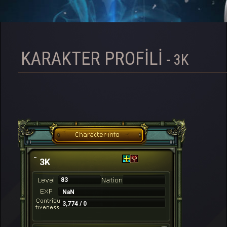
KARAKTER PROFILI
- 3K
3K
83
NaN
3,774 / 0