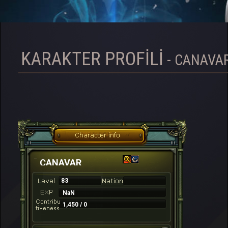
KARAKTER PROFILI
- CANAVA
CANAVAR
83
NaN
1,450 / 0