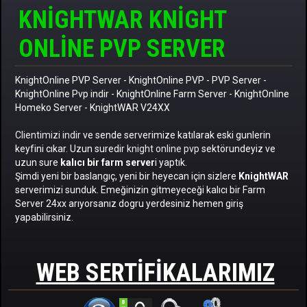
KNIGHTWAR KNIGHT
ONLINE PVP SERVER
KnightOnline PVP Server
-
KnightOnline PVP
-
PVP Server
-
KnightOnline Pvp indir
-
KnightOnline Farm Server
-
KnightOnline
Homeko Server
- KnightWAR V24XX
Clientimizi indir
ve sende serverimize katılarak eski gunlerin
keyfini cıkar. Uzun suredir
knight online pvp
sektörundeyiz ve
uzun sure
kalıcı bir farm server
i yaptık.
Şimdi yeni bir baslangıç, yeni bir heyecan için sizlere
KnightWAR
serverimizi sunduk. Emeğinizin gitmeyeceği kalıcı bir Farm
Server 24xx arıyorsanız dogru yerdesiniz hemen giriş
yapabilirsiniz.
WEB SERTIFIKALARIMIZ