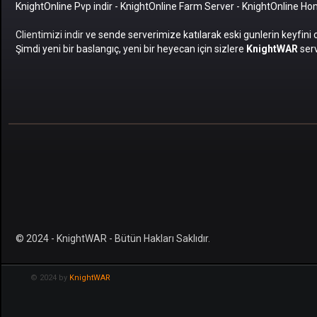
KnightOnline Pvp indir
-
KnightOnline Farm Server
-
KnightOnline H
Clientimizi indir
ve sende serverimize katılarak eski gunlerin keyfini 
Şimdi yeni bir baslangıç, yeni bir heyecan için sizlere
KnightWAR
serv
© 2024 - KnightWAR - Bütün Hakları Saklıdır.
© 2024 by
KnightWAR