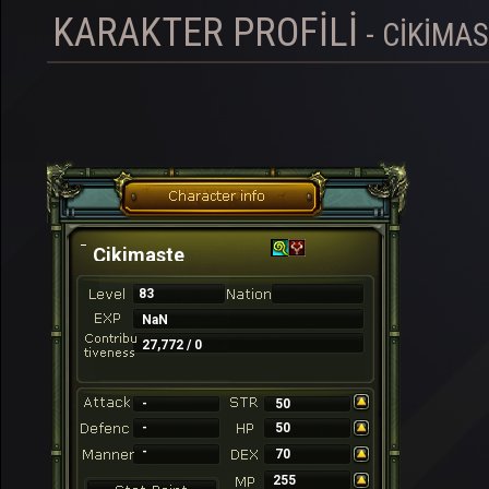
KARAKTER PROFILI
- CIKIMA
Cikimaste
83
NaN
27,772 / 0
-
50
-
50
-
70
255