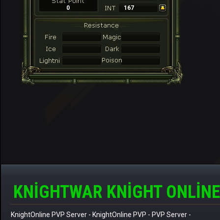
0
167
KNIGHTWAR KNIGHT ONLINE
KnightOnline PVP Server
-
KnightOnline PVP
-
PVP Server
-