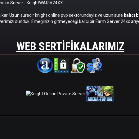
omeko Server
- KnightWAR V24XX
cıkar. Uzun suredir
knight online pvp
sektörundeyiz ve uzun sure
kalıcı 
erimizi sunduk. Emeğinizin gitmeyeceği kalıcı bir Farm Server 24xx arıyo
WEB SERTIFIKALARIMIZ