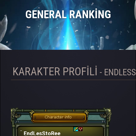
GENERAL RANKING
KARAKTER PROFILI
- ENDLES
EndLesStoRee