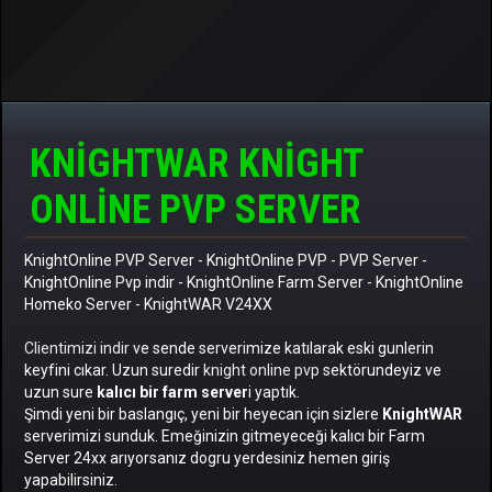
KNIGHTWAR KNIGHT
ONLINE PVP SERVER
KnightOnline PVP Server
-
KnightOnline PVP
-
PVP Server
-
KnightOnline Pvp indir
-
KnightOnline Farm Server
-
KnightOnline
Homeko Server
- KnightWAR V24XX
Clientimizi indir
ve sende serverimize katılarak eski gunlerin
keyfini cıkar. Uzun suredir
knight online pvp
sektörundeyiz ve
uzun sure
kalıcı bir farm server
i yaptık.
Şimdi yeni bir baslangıç, yeni bir heyecan için sizlere
KnightWAR
serverimizi sunduk. Emeğinizin gitmeyeceği kalıcı bir Farm
Server 24xx arıyorsanız dogru yerdesiniz hemen giriş
yapabilirsiniz.