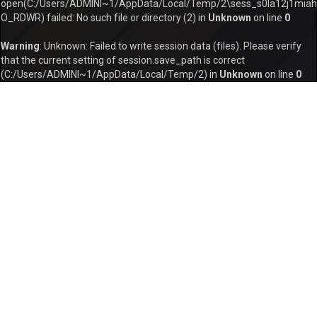
open(C:/Users/ADMINI~1/AppData/Local/Temp/2\sess_s0la12j1miah
O_RDWR) failed: No such file or directory (2) in
Unknown
on line
0
Warning
: Unknown: Failed to write session data (files). Please verify
that the current setting of session.save_path is correct
(C:/Users/ADMINI~1/AppData/Local/Temp/2) in
Unknown
on line
0