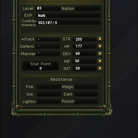
83
NaN
303,187 / 0
-
255
-
177
-
60
50
0
50