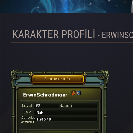
KARAKTER PROFILI
- ERWINS
ErwinSchrodinger
83
NaN
1,915 / 0