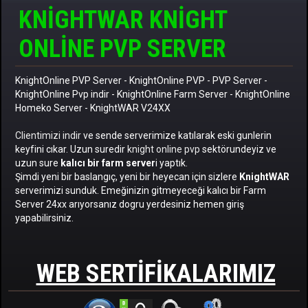
KNIGHTWAR KNIGHT
ONLINE PVP SERVER
KnightOnline PVP Server
-
KnightOnline PVP
-
PVP Server
-
KnightOnline Pvp indir
-
KnightOnline Farm Server
-
KnightOnline
Homeko Server
- KnightWAR V24XX
Clientimizi indir
ve sende serverimize katılarak eski gunlerin
keyfini cıkar. Uzun suredir
knight online pvp
sektörundeyiz ve
uzun sure
kalıcı bir farm server
i yaptık.
Şimdi yeni bir baslangıç, yeni bir heyecan için sizlere
KnightWAR
serverimizi sunduk. Emeğinizin gitmeyeceği kalıcı bir Farm
Server 24xx arıyorsanız dogru yerdesiniz hemen giriş
yapabilirsiniz.
WEB SERTIFIKALARIMIZ