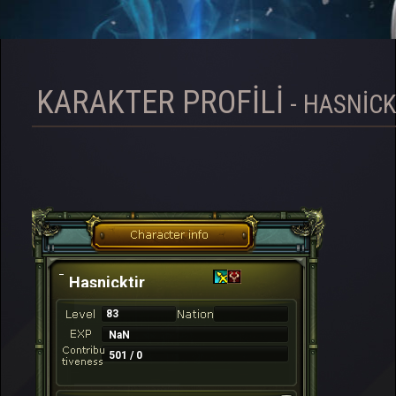
KARAKTER PROFILI
- HASNICK
Hasnicktir
83
NaN
501 / 0