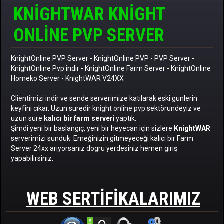
KNIGHTWAR KNIGHT
ONLINE PVP SERVER
KnightOnline PVP Server
-
KnightOnline PVP
-
PVP Server
-
KnightOnline Pvp indir
-
KnightOnline Farm Server
-
KnightOnline
Homeko Server
- KnightWAR V24XX
Clientimizi indir
ve sende serverimize katılarak eski gunlerin
keyfini cıkar. Uzun suredir
knight online pvp
sektörundeyiz ve
uzun sure
kalıcı bir farm server
i yaptık.
Şimdi yeni bir baslangıç, yeni bir heyecan için sizlere
KnightWAR
serverimizi sunduk. Emeğinizin gitmeyeceği kalıcı bir Farm
Server 24xx arıyorsanız dogru yerdesiniz hemen giriş
yapabilirsiniz.
WEB SERTIFIKALARIMIZ