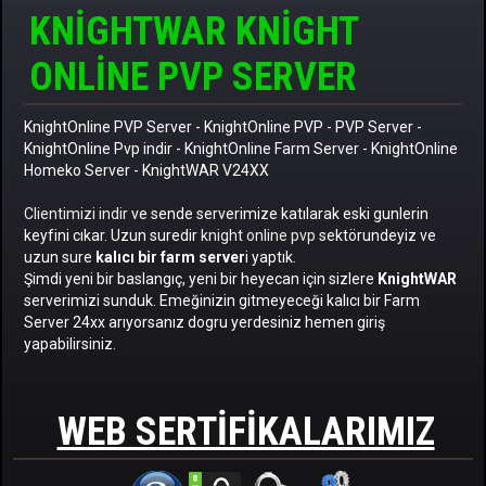
KNIGHTWAR KNIGHT
ONLINE PVP SERVER
KnightOnline PVP Server
-
KnightOnline PVP
-
PVP Server
-
KnightOnline Pvp indir
-
KnightOnline Farm Server
-
KnightOnline
Homeko Server
- KnightWAR V24XX
Clientimizi indir
ve sende serverimize katılarak eski gunlerin
keyfini cıkar. Uzun suredir
knight online pvp
sektörundeyiz ve
uzun sure
kalıcı bir farm server
i yaptık.
Şimdi yeni bir baslangıç, yeni bir heyecan için sizlere
KnightWAR
serverimizi sunduk. Emeğinizin gitmeyeceği kalıcı bir Farm
Server 24xx arıyorsanız dogru yerdesiniz hemen giriş
yapabilirsiniz.
WEB SERTIFIKALARIMIZ