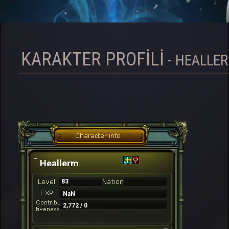
KARAKTER PROFILI
- HEALLE
Heallerm
83
NaN
2,772 / 0