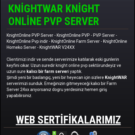
KNIGHTWAR KNIGHT
ONLINE PVP SERVER
KnightOnline PVP Server
-
KnightOnline PVP
-
PVP Server
-
KnightOnline Pvp indir
-
KnightOnline Farm Server
-
KnightOnline
Homeko Server
- KnightWAR V24XX
Clientimizi indir
ve sende serverimize katılarak eski gunlerin
keyfini cıkar. Uzun suredir
knight online pvp
sektörundeyiz ve
uzun sure
kalıcı bir farm server
i yaptık.
Şimdi yeni bir baslangıç, yeni bir heyecan için sizlere
KnightWAR
serverimizi sunduk. Emeğinizin gitmeyeceği kalıcı bir Farm
Server 24xx arıyorsanız dogru yerdesiniz hemen giriş
yapabilirsiniz.
WEB SERTIFIKALARIMIZ