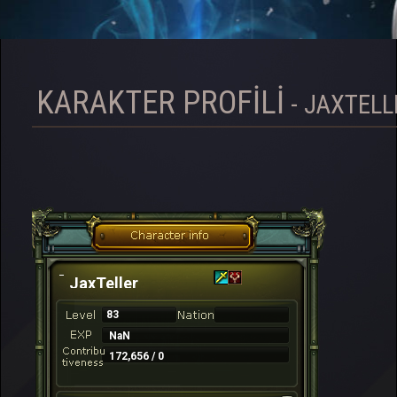
KARAKTER PROFILI
- JAXTELL
JaxTeller
83
NaN
172,656 / 0