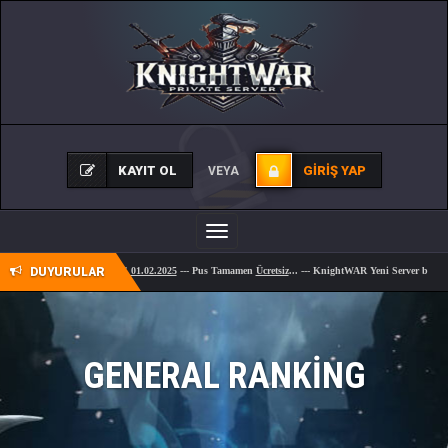
KAYIT OL
GIRIŞ YAP
VEYA
Toggle
navigation
OFFİCİAL AÇILIŞ 01.02.2025
DUYURULAR
--- Pus Tamamen
Ücretsiz
... --- KnightWAR Yeni Server bug,hile
t
GENERAL RANKING