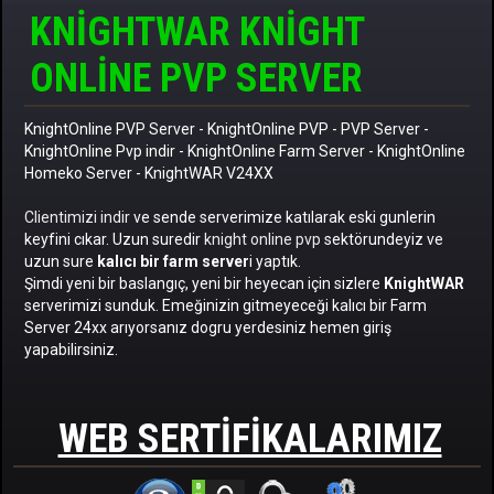
KNIGHTWAR KNIGHT
ONLINE PVP SERVER
KnightOnline PVP Server
-
KnightOnline PVP
-
PVP Server
-
KnightOnline Pvp indir
-
KnightOnline Farm Server
-
KnightOnline
Homeko Server
- KnightWAR V24XX
Clientimizi indir
ve sende serverimize katılarak eski gunlerin
keyfini cıkar. Uzun suredir
knight online pvp
sektörundeyiz ve
uzun sure
kalıcı bir farm server
i yaptık.
Şimdi yeni bir baslangıç, yeni bir heyecan için sizlere
KnightWAR
serverimizi sunduk. Emeğinizin gitmeyeceği kalıcı bir Farm
Server 24xx arıyorsanız dogru yerdesiniz hemen giriş
yapabilirsiniz.
WEB SERTIFIKALARIMIZ