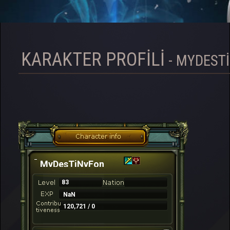
KARAKTER PROFILI
- MYDEST
MyDesTiNyFon
83
NaN
120,721 / 0