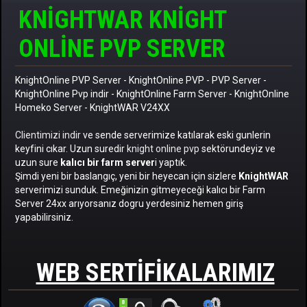
KNIGHTWAR KNIGHT
ONLINE PVP SERVER
KnightOnline PVP Server
-
KnightOnline PVP
-
PVP Server
-
KnightOnline Pvp indir
-
KnightOnline Farm Server
-
KnightOnline
Homeko Server
- KnightWAR V24XX
Clientimizi indir
ve sende serverimize katılarak eski gunlerin
keyfini cıkar. Uzun suredir
knight online pvp
sektörundeyiz ve
uzun sure
kalıcı bir farm server
i yaptık.
Şimdi yeni bir baslangıç, yeni bir heyecan için sizlere
KnightWAR
serverimizi sunduk. Emeğinizin gitmeyeceği kalıcı bir Farm
Server 24xx arıyorsanız dogru yerdesiniz hemen giriş
yapabilirsiniz.
WEB SERTIFIKALARIMIZ