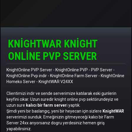
KNIGHTWAR KNIGHT
ONLINE PVP SERVER
KnightOnline PVP Server
-
KnightOnline PVP
-
PVP Server
-
KnightOnline Pvp indir
-
KnightOnline Farm Server
-
KnightOnline
Homeko Server
- KnightWAR V24XX
Clientimizi indir
ve sende serverimize katılarak eski gunlerin
keyfini cıkar. Uzun suredir
knight online pvp
sektörundeyiz ve
uzun sure
kalıcı bir farm server
i yaptık.
Şimdi yeni bir baslangıç, yeni bir heyecan için sizlere
KnightWAR
serverimizi sunduk. Emeğinizin gitmeyeceği kalıcı bir Farm
Server 24xx arıyorsanız dogru yerdesiniz hemen giriş
yapabilirsiniz.