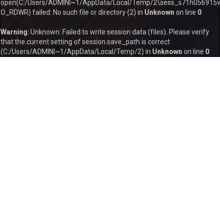
open(C:/Users/ADMINI~1/AppData/Local/Temp/2\sess_s71h056915v
O_RDWR) failed: No such file or directory (2) in
Unknown
on line
0
Warning
: Unknown: Failed to write session data (files). Please verify
that the current setting of session.save_path is correct
(C:/Users/ADMINI~1/AppData/Local/Temp/2) in
Unknown
on line
0