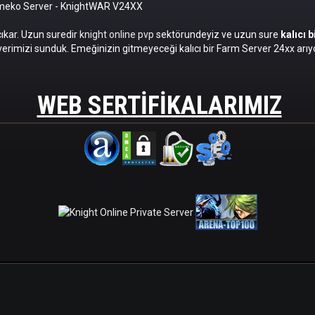
omeko Server
- KnightWAR V24XX
cıkar. Uzun suredir
knight online pvp
sektörundeyiz ve uzun sure
kalıcı 
erimizi sunduk. Emeğinizin gitmeyeceği kalıcı bir Farm Server 24xx arıyo
WEB SERTIFIKALARIMIZ