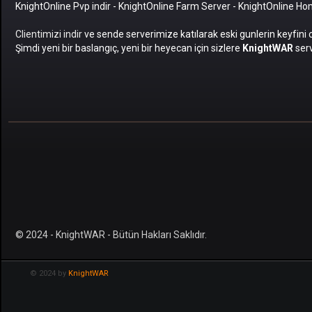
KnightOnline Pvp indir
-
KnightOnline Farm Server
-
KnightOnline H
Clientimizi indir
ve sende serverimize katılarak eski gunlerin keyfini 
Şimdi yeni bir baslangıç, yeni bir heyecan için sizlere
KnightWAR
serv
© 2024 - KnightWAR - Bütün Hakları Saklıdır.
© 2024 by
KnightWAR