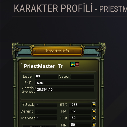
KARAKTER PROFILI
- PRIEST
PriestMaster_Tr
83
NaN
28,394 / 0
-
255
-
82
-
60
50