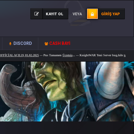
KAYIT OL
GIRIŞ YAP
VEYA
DISCORD
CASH BAYİ
AL AÇILIŞ 01.02.2025
--- Pus Tamamen
Ücretsiz
... --- KnightWAR Yeni Server bug,hile
tamamen fix
ol