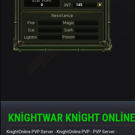
0
145
KNIGHTWAR KNIGHT ONLINE
KnightOnline PVP Server
-
KnightOnline PVP
-
PVP Server
-