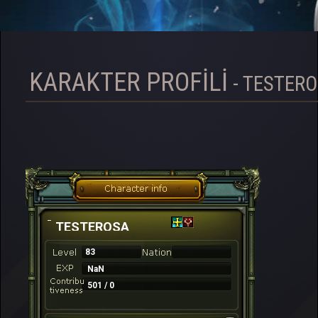
KARAKTER PROFILI
- TESTER
TESTEROSA
83
NaN
501 / 0