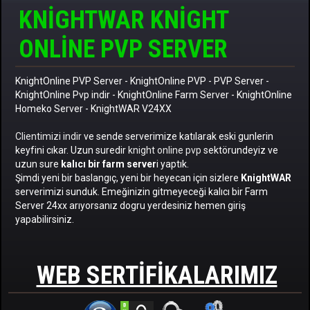
KNIGHTWAR KNIGHT
ONLINE PVP SERVER
KnightOnline PVP Server
-
KnightOnline PVP
-
PVP Server
-
KnightOnline Pvp indir
-
KnightOnline Farm Server
-
KnightOnline
Homeko Server
- KnightWAR V24XX
Clientimizi indir
ve sende serverimize katılarak eski gunlerin
keyfini cıkar. Uzun suredir
knight online pvp
sektörundeyiz ve
uzun sure
kalıcı bir farm server
i yaptık.
Şimdi yeni bir baslangıç, yeni bir heyecan için sizlere
KnightWAR
serverimizi sunduk. Emeğinizin gitmeyeceği kalıcı bir Farm
Server 24xx arıyorsanız dogru yerdesiniz hemen giriş
yapabilirsiniz.
WEB SERTIFIKALARIMIZ