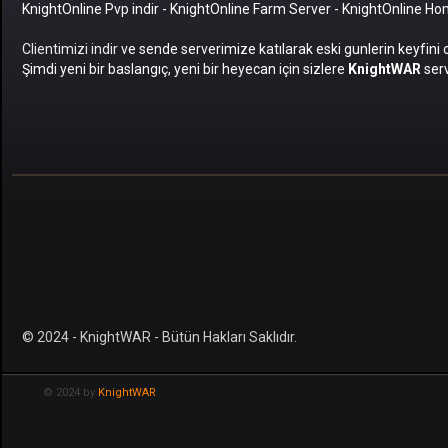
KnightOnline Pvp indir
-
KnightOnline Farm Server
-
KnightOnline H
Clientimizi indir
ve sende serverimize katılarak eski gunlerin keyfini 
Şimdi yeni bir baslangıç, yeni bir heyecan için sizlere
KnightWAR
serv
© 2024 - KnightWAR - Bütün Hakları Saklıdır.
© 2024 by
KnightWAR