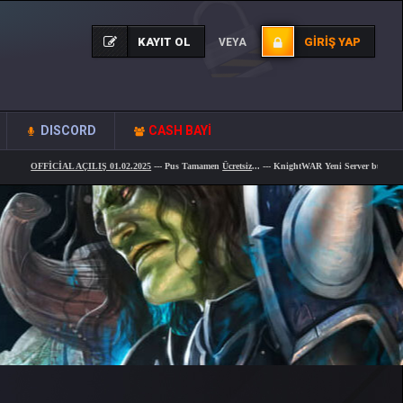
KAYIT OL
GIRIŞ YAP
VEYA
DISCORD
CASH BAYİ
OFFİCİAL AÇILIŞ 01.02.2025
--- Pus Tamamen
Ücretsiz
... --- KnightWAR Yeni Server bug,hile
tamame