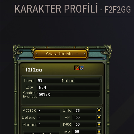
KARAKTER PROFILI
- F2F2GG
f2f2gg
83
NaN
501 / 0
-
75
-
65
-
60
50