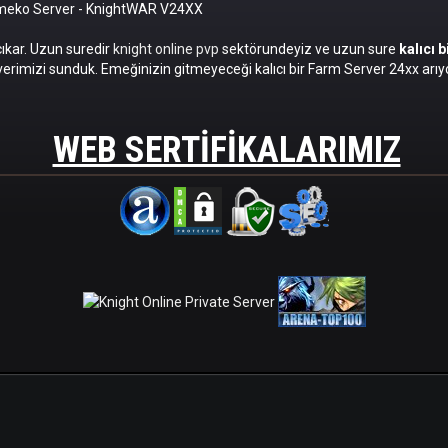
omeko Server
- KnightWAR V24XX
cıkar. Uzun suredir
knight online pvp
sektörundeyiz ve uzun sure
kalıcı 
erimizi sunduk. Emeğinizin gitmeyeceği kalıcı bir Farm Server 24xx arıyo
WEB SERTIFIKALARIMIZ