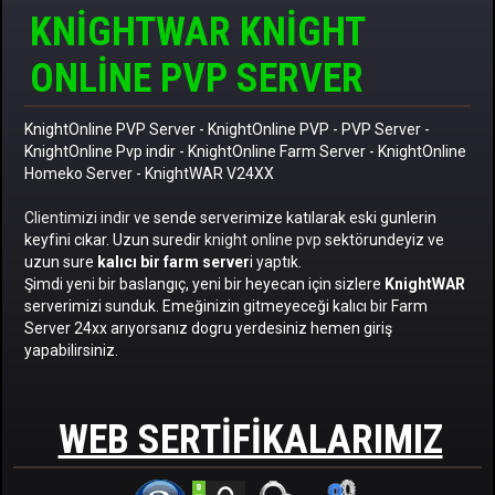
KNIGHTWAR KNIGHT
ONLINE PVP SERVER
KnightOnline PVP Server
-
KnightOnline PVP
-
PVP Server
-
KnightOnline Pvp indir
-
KnightOnline Farm Server
-
KnightOnline
Homeko Server
- KnightWAR V24XX
Clientimizi indir
ve sende serverimize katılarak eski gunlerin
keyfini cıkar. Uzun suredir
knight online pvp
sektörundeyiz ve
uzun sure
kalıcı bir farm server
i yaptık.
Şimdi yeni bir baslangıç, yeni bir heyecan için sizlere
KnightWAR
serverimizi sunduk. Emeğinizin gitmeyeceği kalıcı bir Farm
Server 24xx arıyorsanız dogru yerdesiniz hemen giriş
yapabilirsiniz.
WEB SERTIFIKALARIMIZ