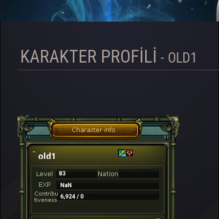
KARAKTER PROFILI
- OLD1
old1
83
NaN
6,924 / 0