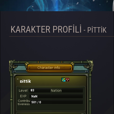
KARAKTER PROFILI
- PITTIK
pittik
83
NaN
501 / 0