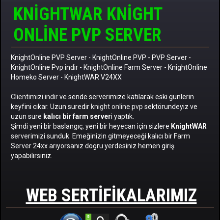
KNIGHTWAR KNIGHT
ONLINE PVP SERVER
KnightOnline PVP Server
-
KnightOnline PVP
-
PVP Server
-
KnightOnline Pvp indir
-
KnightOnline Farm Server
-
KnightOnline
Homeko Server
- KnightWAR V24XX
Clientimizi indir
ve sende serverimize katılarak eski gunlerin
keyfini cıkar. Uzun suredir
knight online pvp
sektörundeyiz ve
uzun sure
kalıcı bir farm server
i yaptık.
Şimdi yeni bir baslangıç, yeni bir heyecan için sizlere
KnightWAR
serverimizi sunduk. Emeğinizin gitmeyeceği kalıcı bir Farm
Server 24xx arıyorsanız dogru yerdesiniz hemen giriş
yapabilirsiniz.
WEB SERTIFIKALARIMIZ