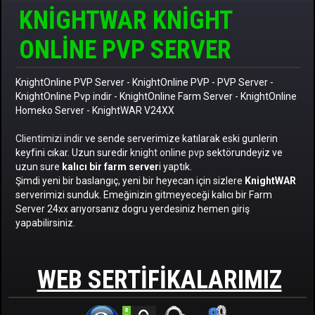
KNIGHTWAR KNIGHT
ONLINE PVP SERVER
KnightOnline PVP Server
-
KnightOnline PVP
-
PVP Server
-
KnightOnline Pvp indir
-
KnightOnline Farm Server
-
KnightOnline
Homeko Server
- KnightWAR V24XX
Clientimizi indir
ve sende serverimize katılarak eski gunlerin
keyfini cıkar. Uzun suredir
knight online pvp
sektörundeyiz ve
uzun sure
kalıcı bir farm server
i yaptık.
Şimdi yeni bir baslangıç, yeni bir heyecan için sizlere
KnightWAR
serverimizi sunduk. Emeğinizin gitmeyeceği kalıcı bir Farm
Server 24xx arıyorsanız dogru yerdesiniz hemen giriş
yapabilirsiniz.
WEB SERTIFIKALARIMIZ