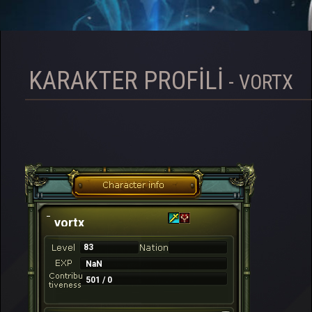
KARAKTER PROFILI
- VORTX
vortx
83
NaN
501 / 0