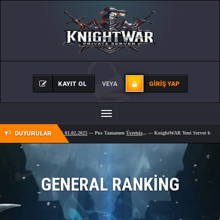
KAYIT OL
GIRIŞ YAP
VEYA
Toggle
navigation
OFFİCİAL AÇILIŞ 01.02.2025
DUYURULAR
--- Pus Tamamen
Ücretsiz
... --- KnightWAR Yeni Server bug,hile
t
GENERAL RANKING