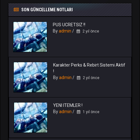
SON GÜNCELLEME NOTLARI
PUS UCRETSIZ !!
By
admin
/
2 yıl önce
Karakter Perks & Rebirt Sistemi Aktif
!
By
admin
/
2 yıl önce
YENI ITEMLER !
By
admin
/
1 yıl önce