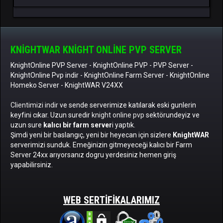
KNIGHTWAR KNIGHT ONLINE PVP SERVER
KnightOnline PVP Server
-
KnightOnline PVP
-
PVP Server
-
KnightOnline Pvp indir
-
KnightOnline Farm Server
-
KnightOnline
Homeko Server
- KnightWAR V24XX
Clientimizi indir
ve sende serverimize katılarak eski gunlerin
keyfini cıkar. Uzun suredir
knight online pvp
sektörundeyiz ve
uzun sure
kalıcı bir farm server
i yaptık.
Şimdi yeni bir baslangıç, yeni bir heyecan için sizlere
KnightWAR
serverimizi sunduk. Emeğinizin gitmeyeceği kalıcı bir Farm
Server 24xx arıyorsanız dogru yerdesiniz hemen giriş
yapabilirsiniz.
WEB SERTIFIKALARIMIZ